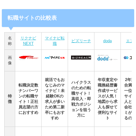
転職サイトの比較表
名
リクナビ
マイナビ転
ビズリーチ
doda
エン
称
NEXT
職
画
像
就活でもお
年収査定や
2年連
ハイクラス
転職決定数
なじみのマ
職務経歴書
合満足
のための転
ナンバーワ
イナビ！未
作成サービ
一位の
職サイト！
特
ンの転職サ
経験OKの
スが人気！
サイト
高収入・即
徴
イト！正社
求人が多い
地図から求
人とと
戦力ポジシ
員志望の方
ため第二新
人も探せて
会社の
ョンを狙う
におすすめ
卒にもおす
便利なサイ
ミが見
方に
すめ
ト
るのが