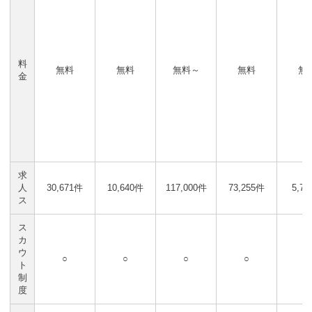
料
無料
無料
無料～
無料
無
金
求
人
30,671件
10,640件
117,000件
73,255件
5,7
ス
ス
カ
ウ
○
○
○
○
○
ト
制
度