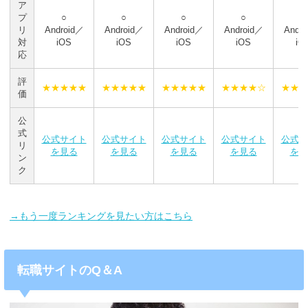
ア
プ
○
○
○
○
○
リ
Android／
Android／
Android／
Android／
Andr
対
iOS
iOS
iOS
iOS
iO
応
評
★★★★★
★★★★★
★★★★★
★★★★☆
★★★
価
公
式
公式サイト
公式サイト
公式サイト
公式サイト
公式サ
リ
を見る
を見る
を見る
を見る
を見
ン
ク
→もう一度ランキングを見たい方はこちら
転職サイトのQ＆A