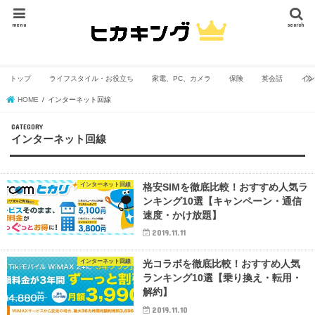
menu
search
トップ
ライフスタイル・お役立ち
家電、PC、カメラ
保険
英会話
イン
HOME
インターネット回線
インターネット回線
インターネット回線
格安SIMを徹底比較！おすすめ人気ラ
ンキング10選【キャンペーン・通信
速度・かけ放題】
2019.11.11
インターネット回線
光コラボを徹底比較！おすすめ人気
ランキング10選【乗り換え・転用・
解約】
2019.11.10