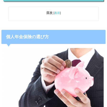
目次
[
表示
]
個人年金保険の選び方