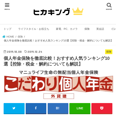
menu
search
トップ
ライフスタイル・お役立ち
家電、PC、カメラ
保険
英会話
イン
HOME
保険
個人年金保険を徹底比較！おすすめ人気ランキング10選【控除・税金・解約についても解説】
2019.10.08
2019.12.24
保険
個人年金保険を徹底比較！おすすめ人気ランキング10
選【控除・税金・解約についても解説】
LINE