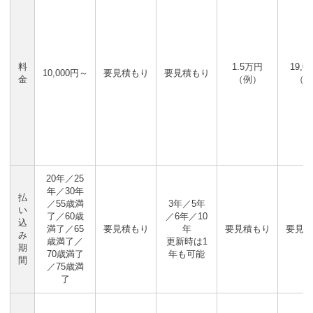
料
1.5万円
19,0
10,000円～
要見積もり
要見積もり
金
（例）
（例
20年／25
年／30年
払
／55歳満
3年／5年
い
了／60歳
／6年／10
込
満了／65
要見積もり
年
要見積もり
要見積
み
歳満了／
更新時は1
期
70歳満了
年も可能
間
／75歳満
了