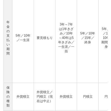
年
3年～7年
金
は1年きざ
5年／
の
み／10年
5年／10年
／15
支
5年／10年
要見積もり
～40年は5
／15年／
10年
払
／一生涯
年きざみ／
終身
期間つ
い
一生涯／一
身年
期
括
間
保
険
外貨積立／
の
外貨積立
円積立（現
外貨積立
円積立
円積
種
在は中止）
類