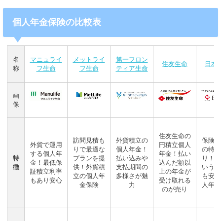
個人年金保険の比較表
名
マニュライ
メットライ
第一フロン
住友生命
日本
称
フ生命
フ生命
ティア生命
画
像
住友生命の
訪問見積も
外貨積立の
保険料
外貨で運用
円積立個人
りで最適な
個人年金！
の特約
する個人年
年金！払い
特
プランを提
払い込みや
り！い
金！最低保
込んだ額以
徴
供！外貨積
支払期間の
いうと
証積立利率
上の年金が
立の個人年
多様さが魅
も安心
もあり安心
受け取れる
金保険
力
人年金
のが売り