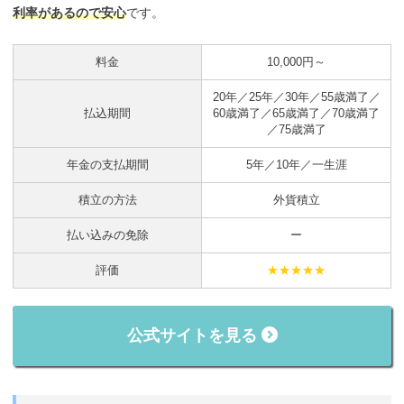
利率があるので安心
です。
料金
10,000円～
20年／25年／30年／55歳満了／
払込期間
60歳満了／65歳満了／70歳満了
／75歳満了
年金の支払期間
5年／10年／一生涯
積立の方法
外貨積立
払い込みの免除
ー
評価
★★★★★
公式サイトを見る