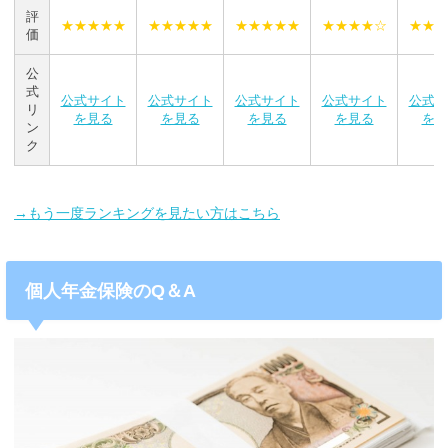
評
★★★★★
★★★★★
★★★★★
★★★★☆
★★★
価
公
式
公式サイト
公式サイト
公式サイト
公式サイト
公式サ
リ
を見る
を見る
を見る
を見る
を見
ン
ク
→もう一度ランキングを見たい方はこちら
個人年金保険のQ＆A