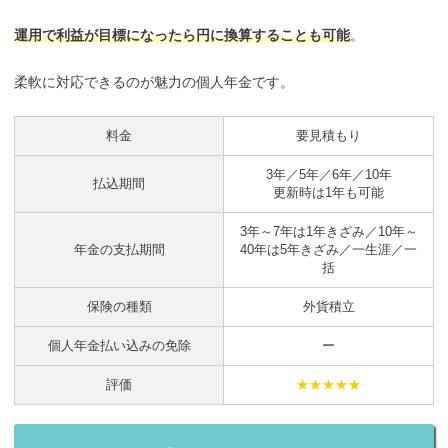
運用で利益が目標になったら円に換算することも可能
。
柔軟に対応できるのが魅力の個人年金です。
料金
要見積もり
3年／5年／6年／10年
払込期間
更新時は1年も可能
3年～7年は1年きざみ／10年～
年金の支払期間
40年は5年きざみ／一生涯／一
括
保険の種類
外貨積立
個人年金払い込みの免除
ー
評価
★★★★★