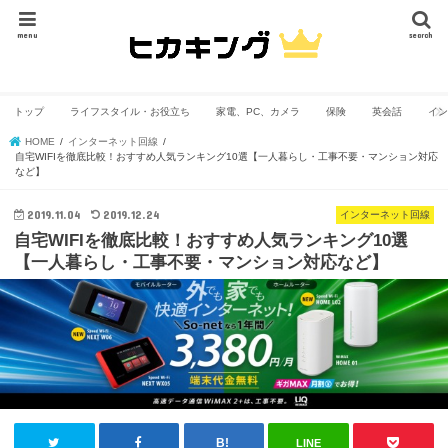
menu
search
トップ
ライフスタイル・お役立ち
家電、PC、カメラ
保険
英会話
イン
HOME
インターネット回線
自宅WIFIを徹底比較！おすすめ人気ランキング10選【一人暮らし・工事不要・マンション対応
など】
2019.11.04
2019.12.24
インターネット回線
自宅WIFIを徹底比較！おすすめ人気ランキング10選
【一人暮らし・工事不要・マンション対応など】
LINE