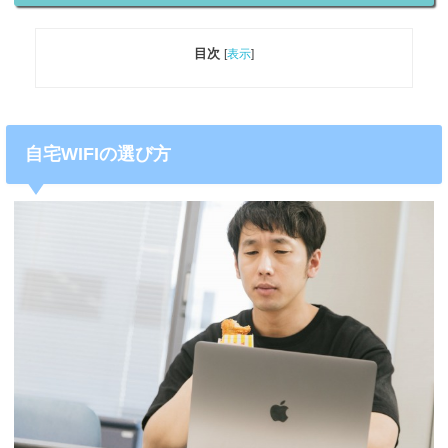
目次
[
表示
]
自宅WIFIの選び方