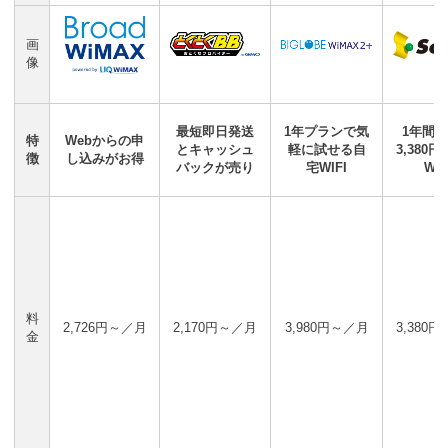
画
像
最短即日発送
1年プランで気
1年間
特
Webからの申
とキャッシュ
軽に試せる自
3,380
徴
し込みがお得
バックが売り
宅WIFI
WIF
料
2,726円～／月
2,170円～／月
3,980円～／月
3,380
金