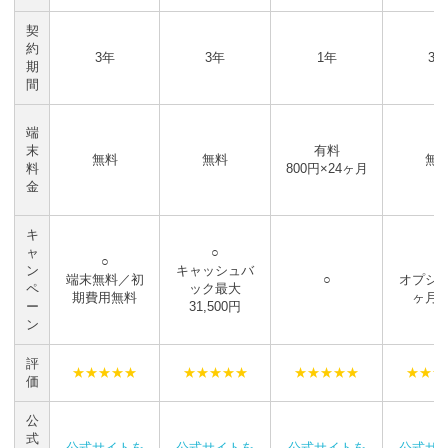
契
約
3年
3年
1年
3年
期
間
端
末
有料
無料
無料
無
料
800円×24ヶ月
金
キ
ャ
○
○
○
ン
キャッシュバ
端末無料／初
○
オプショ
ペ
ック最大
期費用無料
ヶ月
ー
31,500円
ン
評
★★★★★
★★★★★
★★★★★
★★★
価
公
式
公式サイトを
公式サイトを
公式サイトを
公式サ