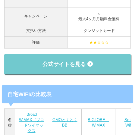
○
キャンペーン
最大4ヶ月月額料金無料
支払い方法
クレジットカード
評価
★★☆☆☆
公式サイトを見る
自宅WIFIの比較表
Broad
名
WiMAX（ブロ
GMOとくとく
BIGLOBE
So-n
称
ードワイマッ
BB
WiMAX
WiM
クス