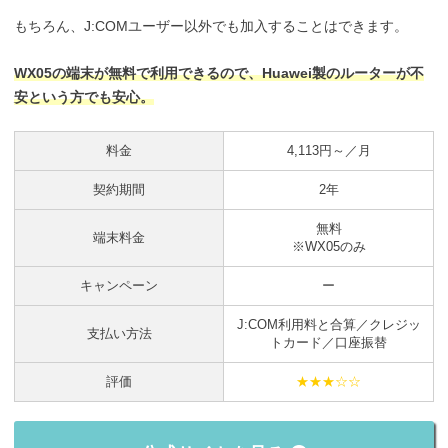
もちろん、J:COMユーザー以外でも加入することはできます。
WX05の端末が無料で利用できるので、Huawei製のルーターが不
安という方でも安心。
料金
4,113円～／月
契約期間
2年
無料
端末料金
※WX05のみ
キャンペーン
ー
J:COM利用料と合算／クレジッ
支払い方法
トカード／口座振替
評価
★★★☆☆