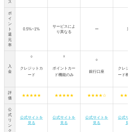
ス
ポ
イ
ン
サービスによ
ト
0.5%~1%
ー
1
り異なる
還
元
率
○
☓
☓
○
入
クレジットカ
ポイントカー
クレジ
金
銀行口座
ード
ド機能のみ
ード機
評
★★★★★
★★★★★
★★★★☆
★★★
価
公
式
公式サイトを
公式サイトを
公式サイトを
公式サ
リ
見る
見る
見る
見
ン
ク