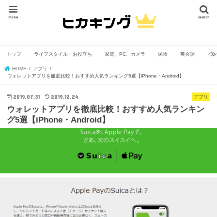
menu
search
トップ
ライフスタイル・お役立ち
家電、PC、カメラ
保険
英会話
イン
HOME
アプリ
ウォレットアプリを徹底比較！おすすめ人気ランキング5選【iPhone・Android】
2019.07.31
2019.12.24
アプリ
ウォレットアプリを徹底比較！おすすめ人気ランキン
グ5選【iPhone・Android】