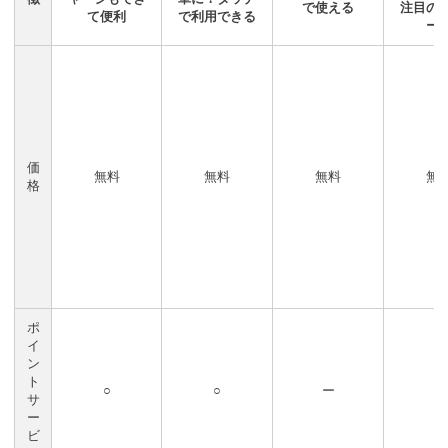
で使える
注目の
て便利
で利用できる
ー
価
無料
無料
無料
無
格
ポ
イ
ン
ト
○
○
ー
○
サ
ー
ビ