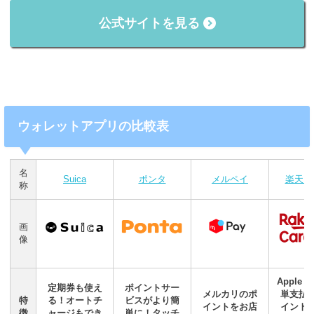
公式サイトを見る
ウォレットアプリの比較表
名
Suica
ポンタ
メルペイ
楽天カ
称
画
像
Apple 
定期券も使え
ポイントサー
メルカリのポ
単支払
特
る！オートチ
ビスがより簡
イントをお店
イント
徴
ャージもでき
単に！タッチ