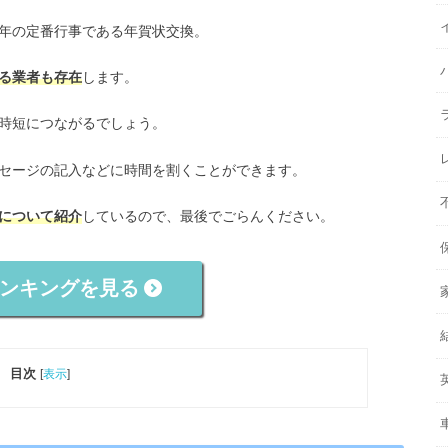
年の定番行事である年賀状交換。
る業者も存在
します。
時短につながるでしょう。
セージの記入などに時間を割くことができます。
について紹介
しているので、最後でごらんください。
ンキングを見る
目次
[
表示
]