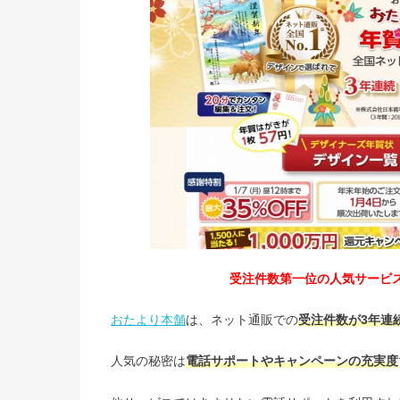
受注件数第一位の人気サービ
おたより本舗
は、ネット通販での
受注件数が3年連
人気の秘密は
電話サポートやキャンペーンの充実度