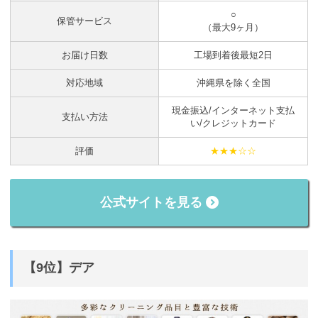
○
保管サービス
（最大9ヶ月）
お届け日数
工場到着後最短2日
対応地域
沖縄県を除く全国
現金振込/インターネット支払
支払い方法
い/クレジットカード
評価
★★★☆☆
公式サイトを見る
【9位】デア