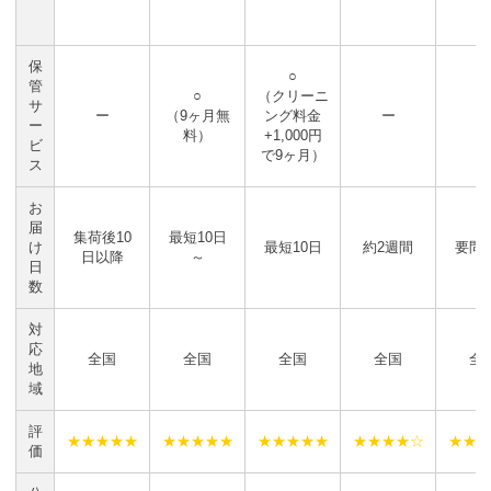
保
○
管
○
（クリーニ
サ
ー
（9ヶ月無
ング料金
ー
ー
ー
料）
+1,000円
ビ
で9ヶ月）
ス
お
届
集荷後10
最短10日
け
最短10日
約2週間
要問
日以降
～
日
数
対
応
全国
全国
全国
全国
全
地
域
評
★★★★★
★★★★★
★★★★★
★★★★☆
★★★
価