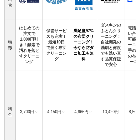
像
ダスキンの
はじめての
電話で
保管サービ
満足度97%
ふとんクリ
注文で
い合わ
スも充実！
の布団クリ
ーニング！
1,000円引
可能！
特
最短10日
ーニング！
自社開発の
き！酵素で
ーニン
徴
で届く布団
今なら防ダ
洗剤と何度
汚れを落と
手の白
クリーニン
ニ加工も無
でも洗い直
すクリーニ
の布団
グ
料
す品質保証
ング
ーニ
で安心
料
3,700円～
4,150円～
4,666円～
10,420円
8,50
金