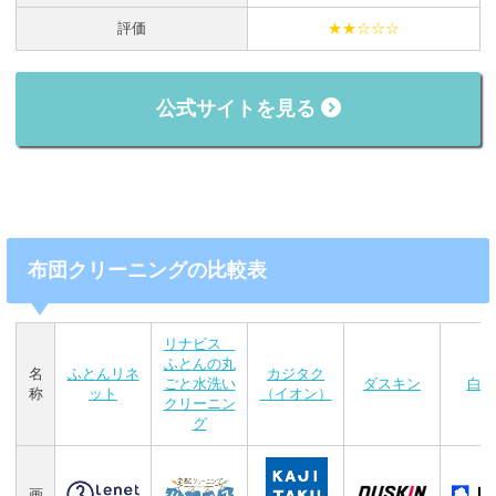
評価
★★☆☆☆
公式サイトを見る
布団クリーニングの比較表
リナビス
ふとんの丸
名
ふとんリネ
カジタク
ごと水洗い
ダスキン
白洋
称
ット
（イオン）
クリーニン
グ
画