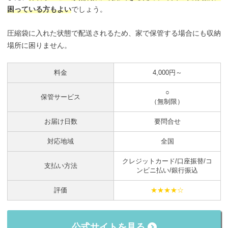
困っている方もよい
でしょう。
圧縮袋に入れた状態で配送されるため、家で保管する場合にも収納
場所に困りません。
料金
4,000円～
○
保管サービス
（無制限）
お届け日数
要問合せ
対応地域
全国
クレジットカード/口座振替/コ
支払い方法
ンビニ払い/銀行振込
評価
★★★★☆
公式サイトを見る