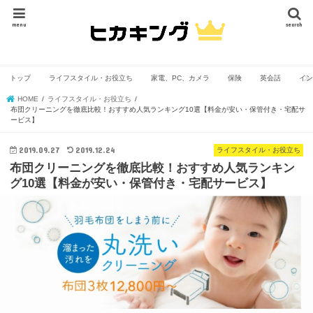
menu
search
トップ
ライフスタイル・お役立ち
家電、PC、カメラ
保険
英会話
イン
HOME
ライフスタイル・お役立ち
布団クリーニングを徹底比較！おすすめ人気ランキング10選【料金が安い・保管付き・宅配サ
ービス】
2019.09.27
2019.12.24
ライフスタイル・お役立ち
布団クリーニングを徹底比較！おすすめ人気ランキン
グ10選【料金が安い・保管付き・宅配サービス】